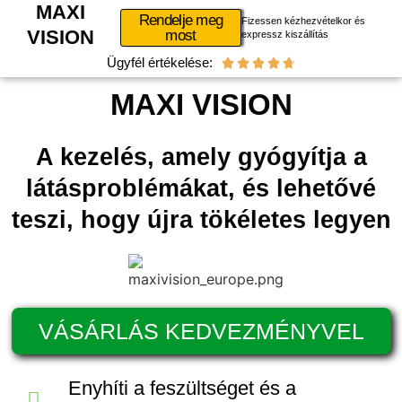
MAXI
Rendelje meg
Fizessen kézhezvételkor és
VISION
most
expressz kiszállítás
Ügyfél értékelése:





MAXI VISION
A kezelés, amely gyógyítja a
látásproblémákat, és lehetővé
teszi, hogy újra tökéletes legyen
VÁSÁRLÁS KEDVEZMÉNYVEL
Enyhíti a feszültséget és a