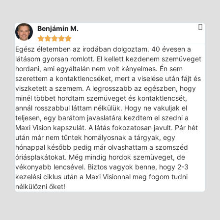
Benjámin M.





Egész életemben az irodában dolgoztam. 40 évesen a
látásom gyorsan romlott. El kellett kezdenem szemüveget
hordani, ami egyáltalán nem volt kényelmes. Én sem
szerettem a kontaktlencséket, mert a viselése után fájt és
viszketett a szemem. A legrosszabb az egészben, hogy
minél többet hordtam szemüveget és kontaktlencsét,
annál rosszabbul láttam nélkülük. Hogy ne vakuljak el
teljesen, egy barátom javaslatára kezdtem el szedni a
Maxi Vision kapszulát. A látás fokozatosan javult. Pár hét
után már nem tűntek homályosnak a tárgyak, egy
hónappal később pedig már olvashattam a szomszéd
óriásplakátokat. Még mindig hordok szemüveget, de
vékonyabb lencsével. Biztos vagyok benne, hogy 2-3
kezelési ciklus után a Maxi Visionnal meg fogom tudni
nélkülözni őket!