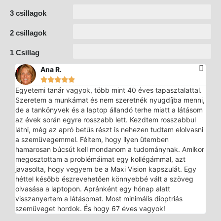
3 csillagok
2 csillagok
1 Csillag
Ana R.





Egyetemi tanár vagyok, több mint 40 éves tapasztalattal.
Szeretem a munkámat és nem szeretnék nyugdíjba menni,
de a tankönyvek és a laptop állandó terhe miatt a látásom
az évek során egyre rosszabb lett. Kezdtem rosszabbul
látni, még az apró betűs részt is nehezen tudtam elolvasni
a szemüvegemmel. Féltem, hogy ilyen ütemben
hamarosan búcsút kell mondanom a tudománynak. Amikor
megosztottam a problémáimat egy kollégámmal, azt
javasolta, hogy vegyem be a Maxi Vision kapszulát. Egy
héttel később észrevehetően könnyebbé vált a szöveg
olvasása a laptopon. Apránként egy hónap alatt
visszanyertem a látásomat. Most minimális dioptriás
szemüveget hordok. És hogy 67 éves vagyok!