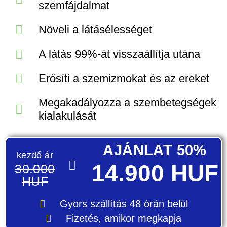
szemfájdalmat
Növeli a látásélességet
A látás 99%-át visszaállítja utána
Erősíti a szemizmokat és az ereket
Megakadályozza a szembetegségek
kialakulását
AJÁNLAT 50%
kezdő ár
14.900 HUF
30.000
HUF
Gyors szállítás
48 órán belül
Fizetés, amikor megkapja