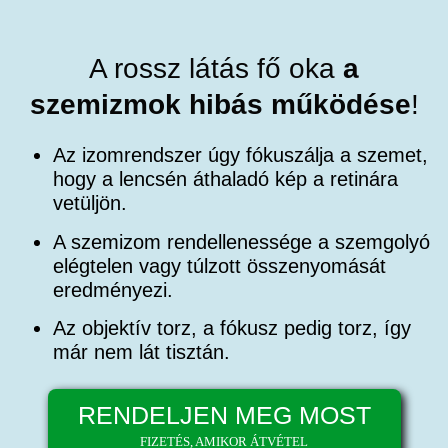
A rossz látás fő oka
a
szemizmok hibás működése
!
Az izomrendszer úgy fókuszálja a szemet,
hogy a lencsén áthaladó kép a retinára
vetüljön.
A szemizom rendellenessége
a szemgolyó
elégtelen vagy túlzott összenyomását
eredményezi.
Az objektív torz
, a fókusz pedig torz, így
már nem lát tisztán.
RENDELJEN MEG MOST
FIZETÉS, AMIKOR ÁTVÉTEL