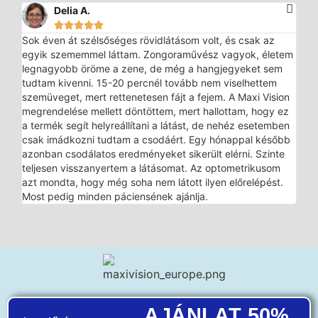
Delia A.





Sok éven át szélsőséges rövidlátásom volt, és csak az
egyik szememmel láttam. Zongoraművész vagyok, életem
legnagyobb öröme a zene, de még a hangjegyeket sem
tudtam kivenni. 15-20 percnél tovább nem viselhettem
szemüveget, mert rettenetesen fájt a fejem. A Maxi Vision
megrendelése mellett döntöttem, mert hallottam, hogy ez
a termék segít helyreállítani a látást, de nehéz esetemben
csak imádkozni tudtam a csodáért. Egy hónappal később
azonban csodálatos eredményeket sikerült elérni. Szinte
teljesen visszanyertem a látásomat. Az optometrikusom
azt mondta, hogy még soha nem látott ilyen előrelépést.
Most pedig minden páciensének ajánlja.
AJÁNLAT 50%