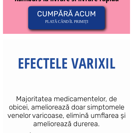
CUMPĂRĂ ACUM
PLATĂ CÂND ÎL PRIMIȚI
EFECTELE VARIXIL
Majoritatea medicamentelor, de
obicei, ameliorează doar simptomele
venelor varicoase, elimină umflarea și
ameliorează durerea.