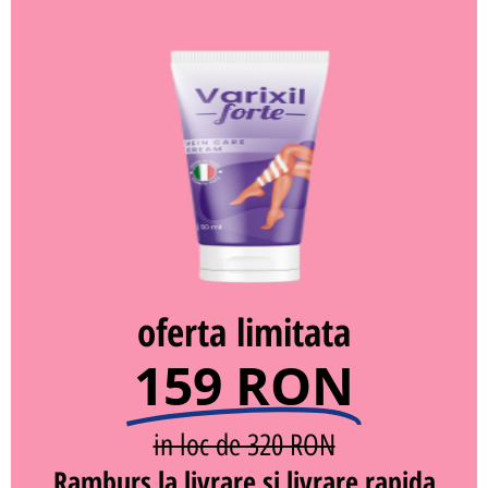
oferta limitata
159 RON
in loc de 320 RON
Ramburs la livrare si livrare rapida