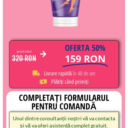
OFERTA 50%
pretul initial
159 RON
320 RON
în 48 de ore
Livrare rapidă
Plătiți când primiți
COMPLETAȚI FORMULARUL
PENTRU COMANDĂ
Unul dintre consultanții noștri vă va contacta
și vă va oferi asistență complet gratuit.