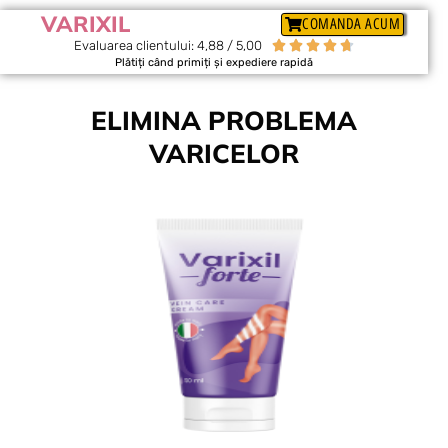
VARIXIL
COMANDA ACUM
Evaluarea clientului: 4,88 / 5,00





Plătiți când primiți și expediere rapidă
ELIMINA PROBLEMA
VARICELOR