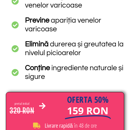
venelor varicoase
Previne
apariția venelor
varicoase
Elimină
durerea și greutatea la
nivelul picioarelor
Conține
ingrediente naturale și
sigure
OFERTA 50%
pretul initial
159 RON
320 RON
în 48 de ore
Livrare rapidă