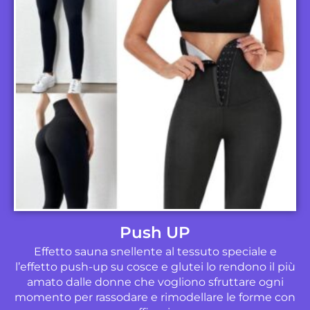
Push UP
Effetto sauna snellente al tessuto speciale e
l’effetto push-up su cosce e glutei lo rendono il più
amato dalle donne che vogliono sfruttare ogni
momento per rassodare e rimodellare le forme con