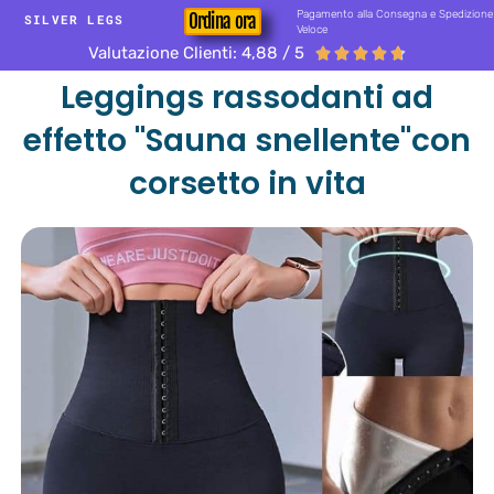
Pagamento alla Consegna e Spedizione
Ordina ora
SILVER LEGS
Veloce
Valutazione Clienti: 4,88 / 5





Leggings rassodanti ad
effetto "Sauna snellente"con
corsetto in vita