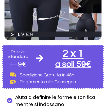
2 x 1
Prezzo
Standard
a soli 59€
119€
Spedizione Gratuita
in 48h
Pagamento alla Consegna
Aiuta a definire le forme e tonifica
mentre si indossano