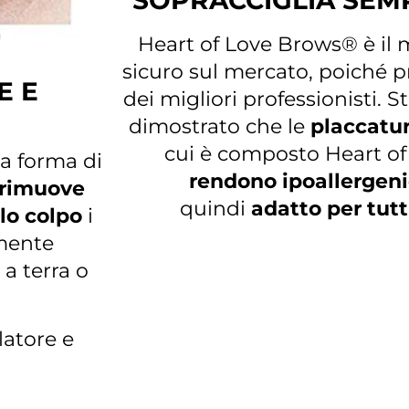
SOPRACCIGLIA SEM
Heart of Love Brows® è il 
sicuro sul mercato, poiché p
E E
dei migliori professionisti. S
dimostrato che le
placcatur
cui è composto Heart o
la forma di
rendono ipoallergen
rimuove
quindi
adatto per tutti
olo colpo
i
mente
 a terra o
latore e