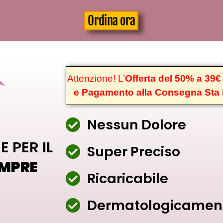
Ordina ora
Attenzione! L’
Offerta del 50% a 39€
e Pagamento alla Consegna Sta
Nessun Dolore
 PER IL
Super Preciso
EMPRE
Ricaricabile
Dermatologicament