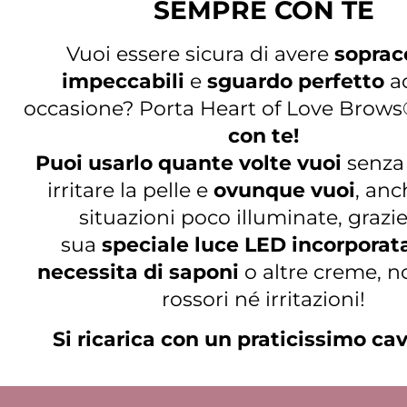
SEMPRE CON TE
Vuoi essere sicura di avere
soprac
impeccabili
e
sguardo perfetto
a
occasione? Porta Heart of Love Brow
con te!
Puoi usarlo quante volte vuoi
senza 
irritare la pelle e
ovunque vuoi
, anc
situazioni poco illuminate, grazie
sua
speciale luce LED incorporat
necessita di saponi
o altre creme, n
rossori né irritazioni!
Si ricarica con un praticissimo ca