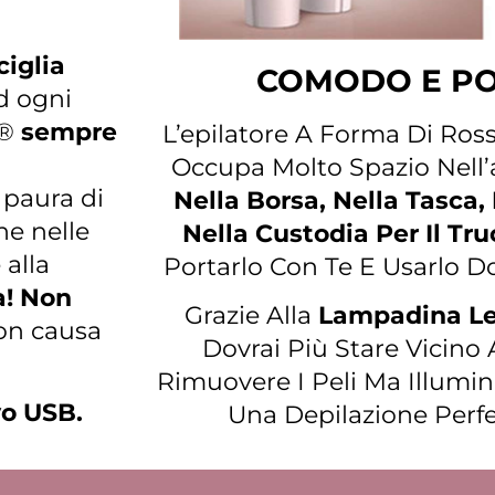
ciglia
COMODO E PO
d ogni
s®
sempre
L’epilatore A Forma Di Ros
Occupa Molto Spazio Nell’
paura di
Nella Borsa, Nella Tasca
he nelle
Nella Custodia Per Il Tru
 alla
Portarlo Con Te E Usarlo 
a!
Non
Grazie Alla
Lampadina Led
on causa
Dovrai Più Stare Vicino 
Rimuovere I Peli Ma Illumin
vo USB.
Una Depilazione Perfe