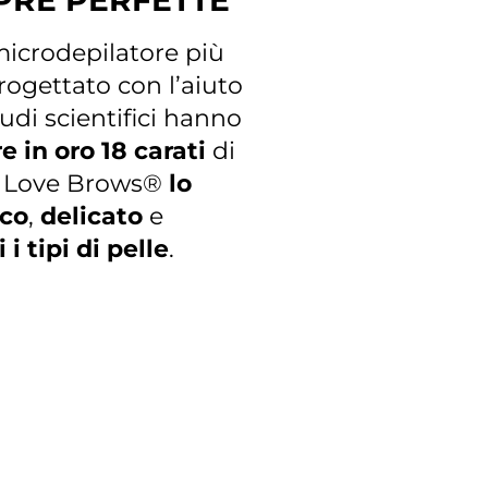
PRE PERFETTE
microdepilatore più
rogettato con l’aiuto
tudi scientifici hanno
e in oro 18 carati
di
f Love Brows®
lo
ico
,
delicato
e
 i tipi di pelle
.