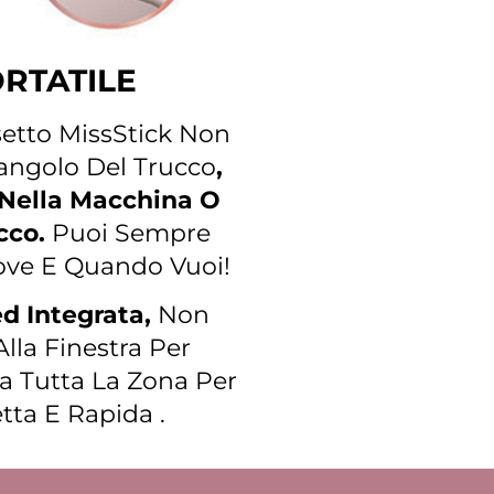
RTATILE
setto MissStick Non
angolo Del Trucco
,
, Nella Macchina O
cco.
Puoi Sempre
Dove E Quando Vuoi!
 Integrata,
Non
Alla Finestra Per
a Tutta La Zona Per
tta E Rapida .