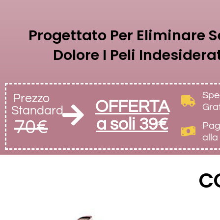
Progettato Per Eliminare 
Dolore I Peli Indesidera
Spe
Prezzo
OFFERTA
Gra
Standard
a soli 39€
70€
Pag
all
C