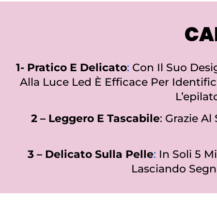
CA
1- Pratico E Delicato
:
Con Il Suo Desi
Alla Luce Led È Efficace Per Identific
L’epilat
2 – Leggero E Tascabile
: Grazie A
3 – Delicato Sulla Pelle
:
In Soli
5 Mi
Lasciando Segni