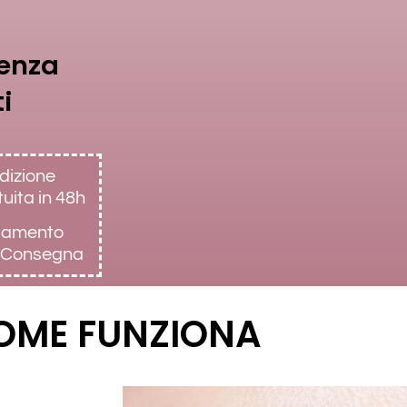
Senza
ti
dizione
tuita
in 48h
amento
a Consegna
OME FUNZIONA