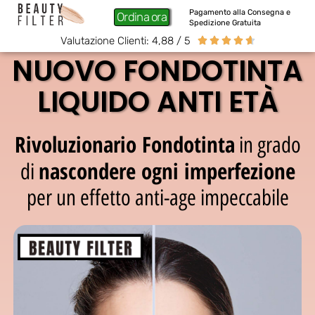
Pagamento alla Consegna e
Ordina ora
Spedizione Gratuita
Valutazione Clienti: 4,88 / 5





NUOVO FONDOTINTA
LIQUIDO ANTI ETÀ
Rivoluzionario Fondotinta
in grado
nascondere ogni imperfezione
di
per un effetto anti-age impeccabile