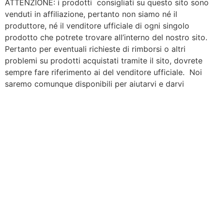
ATTENZIONE: i prodotti consigliati su questo sito sono
venduti in affiliazione, pertanto non siamo né il
produttore, né il venditore ufficiale di ogni singolo
prodotto che potrete trovare all’interno del nostro sito.
Pertanto per eventuali richieste di rimborsi o altri
problemi su prodotti acquistati tramite il sito, dovrete
sempre fare riferimento ai del venditore ufficiale. Noi
saremo comunque disponibili per aiutarvi e darvi
supporto.
I prodotti sono recensiti a scopo informativo: non è
possibile in nessun modo garantire risultati certi, le
possibilità di riuscita di qualsiasi risultato variano da
cliente a cliente.
Questo blog non rappresenta una testata giornalistica in quanto viene aggiornato
senza alcuna periodicità. Non può pertanto considerarsi un prodotto editoriale ai
sensi della legge n. 62 del 7.03.2001. Alcune immagini presenti sul blog sono state
trovate sul web, qualora crediate che possano ledere i vostri diritti,
comunicatecelo e tempestivamente verranno tolte.